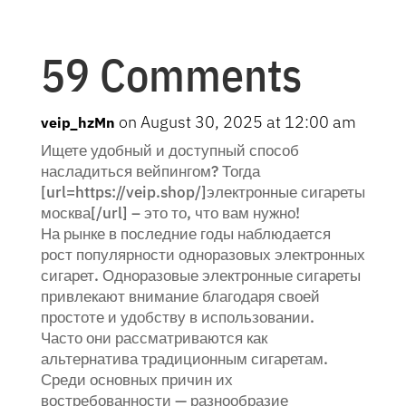
59 Comments
on August 30, 2025 at 12:00 am
veip_hzMn
Ищете удобный и доступный способ
насладиться вейпингом? Тогда
[url=https://veip.shop/]электронные сигареты
москва[/url] – это то, что вам нужно!
На рынке в последние годы наблюдается
рост популярности одноразовых электронных
сигарет. Одноразовые электронные сигареты
привлекают внимание благодаря своей
простоте и удобству в использовании.
Часто они рассматриваются как
альтернатива традиционным сигаретам.
Среди основных причин их
востребованности — разнообразие