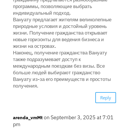
программы, позволяющие выбрать
индивидуальный подход.
Вануату предлагает жителям великолепные
природные условия и достойный уровень
жизни. Получение гражданства открывает
новые горизонты для ведения бизнеса и
жизни на островах.
Наконец, получение гражданства Вануату
также подразумевает доступ к
международным поездкам без визы. Все
больше людей выбирают гражданство
Вануату из-за его преимуществ и простоты
получения.
Reply
on September 3, 2025 at 7:01
arenda_vmMt
pm