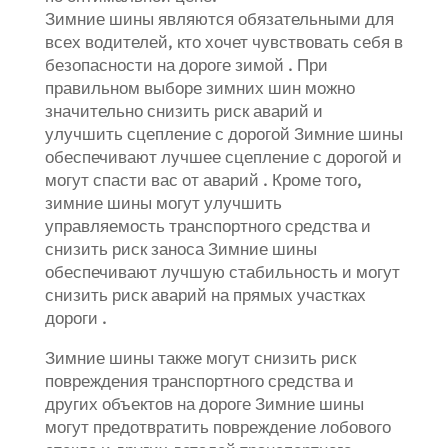
Зимние шины являются обязательными для
всех водителей, кто хочет чувствовать себя в
безопасности на дороге зимой . При
правильном выборе зимних шин можно
значительно снизить риск аварий и
улучшить сцепление с дорогой Зимние шины
обеспечивают лучшее сцепление с дорогой и
могут спасти вас от аварий . Кроме того,
зимние шины могут улучшить
управляемость транспортного средства и
снизить риск заноса Зимние шины
обеспечивают лучшую стабильность и могут
снизить риск аварий на прямых участках
дороги .
Зимние шины также могут снизить риск
повреждения транспортного средства и
других объектов на дороге Зимние шины
могут предотвратить повреждение лобового