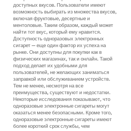
доступных вкусов. Пользователи имеют
возможность выбирать из множества вкусов,
включая фруктовые, десертные и
ментоловые. Таким образом, каждый может
найти тот вкус, который ему нравится.
Доступность одноразовых электронных
сигарет — еще один фактор их успеха на
рынке. Они доступны для покупки как в
физических магазинах, так и онлайн. Такой
подход делает их удобными для
пользователей, не желающих заниматься
заправкой или обслуживанием устройств.
Тем не менее, несмотря на все
преимущества, существуют и недостатки.
Некоторые исследования показывают, что
одноразовые электронные сигареты могут
оказаться менее безопасными. Кроме того,
одноразовые электронные сигареты имеют
более короткий срок службы, чем