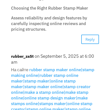
Choosing the Right Rubber Stamp Maker
Assess reliability and design features by
carefully inspecting online reviews and
pricing structures.
Reply
on September 5, 2025 at 6:00
rubber_zaSt
am
На сайте
rubber stamp maker online|stamp
making online|rubber stamp online
maker|stamp maker|online stamp
maker|stamp maker online|stamp creator
online|make a stamp online|make stamp
online|online stamp design maker|make
stamps online|stamps maker|online stamp
creator|stamp online maker|stamp online