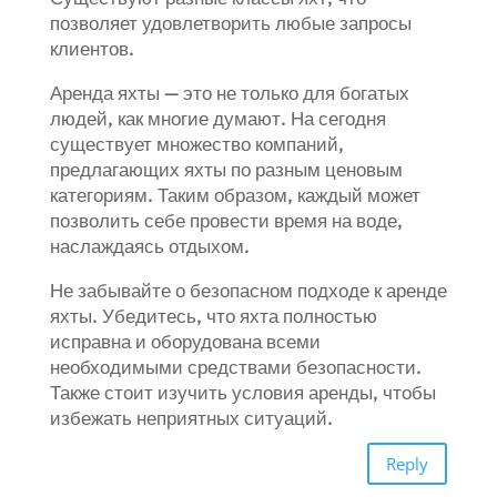
позволяет удовлетворить любые запросы
клиентов.
Аренда яхты — это не только для богатых
людей, как многие думают. На сегодня
существует множество компаний,
предлагающих яхты по разным ценовым
категориям. Таким образом, каждый может
позволить себе провести время на воде,
наслаждаясь отдыхом.
Не забывайте о безопасном подходе к аренде
яхты. Убедитесь, что яхта полностью
исправна и оборудована всеми
необходимыми средствами безопасности.
Также стоит изучить условия аренды, чтобы
избежать неприятных ситуаций.
Reply