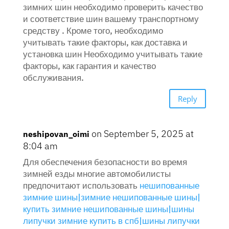
зимних шин необходимо проверить качество
и соответствие шин вашему транспортному
средству . Кроме того, необходимо
учитывать такие факторы, как доставка и
установка шин Необходимо учитывать такие
факторы, как гарантия и качество
обслуживания.
Reply
on September 5, 2025 at
neshipovan_oimi
8:04 am
Для обеспечения безопасности во время
зимней езды многие автомобилисты
предпочитают использовать
нешипованные
зимние шины|зимние нешипованные шины|
купить зимние нешипованные шины|шины
липучки зимние купить в спб|шины липучки