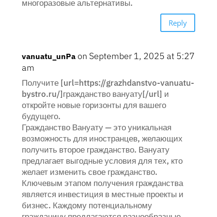
многоразовые альтернативы.
Reply
on September 1, 2025 at 5:27
vanuatu_unPa
am
Получите [url=https://grazhdanstvo-vanuatu-
bystro.ru/]гражданство вануату[/url] и
откройте новые горизонты для вашего
будущего.
Гражданство Вануату — это уникальная
возможность для иностранцев, желающих
получить второе гражданство. Вануату
предлагает выгодные условия для тех, кто
желает изменить свое гражданство.
Ключевым этапом получения гражданства
является инвестиция в местные проекты и
бизнес. Каждому потенциальному
гражданину предлагаются разнообразные