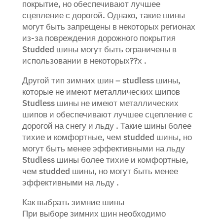
покрытие, но обеспечивают лучшее
сцепление с дорогой. Однако, такие шины
могут быть запрещены в некоторых регионах
из-за повреждения дорожного покрытия
Studded шины могут быть ограничены в
использовании в некоторых??х .
Другой тип зимних шин – studless шины,
которые не имеют металлических шипов
Studless шины не имеют металлических
шипов и обеспечивают лучшее сцепление с
дорогой на снегу и льду . Такие шины более
тихие и комфортные, чем studded шины, но
могут быть менее эффективными на льду
Studless шины более тихие и комфортные,
чем studded шины, но могут быть менее
эффективными на льду .
Как выбрать зимние шины
При выборе зимних шин необходимо