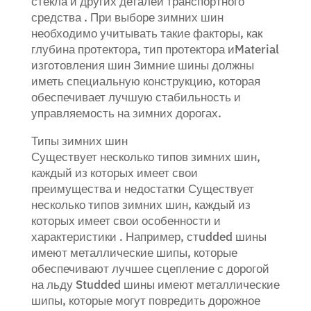
стекла и других деталей транспортного
средства . При выборе зимних шин
необходимо учитывать такие факторы, как
глубина протектора, тип протектора иMaterial
изготовления шин Зимние шины должны
иметь специальную конструкцию, которая
обеспечивает лучшую стабильность и
управляемость на зимних дорогах.
Типы зимних шин
Существует несколько типов зимних шин,
каждый из которых имеет свои
преимущества и недостатки Существует
несколько типов зимних шин, каждый из
которых имеет свои особенности и
характеристики . Например, стudded шины
имеют металлические шипы, которые
обеспечивают лучшее сцепление с дорогой
на льду Studded шины имеют металлические
шипы, которые могут повредить дорожное