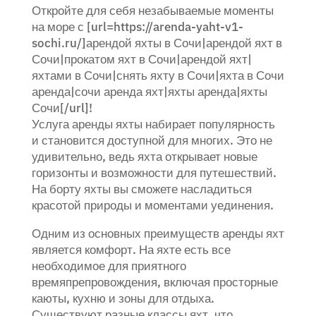
Откройте для себя незабываемые моменты
на море с [url=https://arenda-yaht-v1-
sochi.ru/]арендой яхты в Сочи|арендой яхт в
Сочи|прокатом яхт в Сочи|арендой яхт|
яхтами в Сочи|снять яхту в Сочи|яхта в Сочи
аренда|сочи аренда яхт|яхты аренда|яхты
Сочи[/url]!
Услуга аренды яхты набирает популярность
и становится доступной для многих. Это не
удивительно, ведь яхта открывает новые
горизонты и возможности для путешествий.
На борту яхты вы сможете насладиться
красотой природы и моментами уединения.
Одним из основных преимуществ аренды яхт
является комфорт. На яхте есть все
необходимое для приятного
времяпрепровождения, включая просторные
каюты, кухню и зоны для отдыха.
Существуют разные классы яхт, что