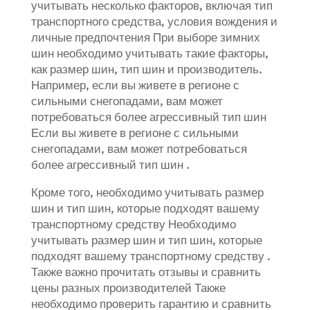
учитывать несколько факторов, включая тип
транспортного средства, условия вождения и
личные предпочтения При выборе зимних
шин необходимо учитывать такие факторы,
как размер шин, тип шин и производитель.
Например, если вы живете в регионе с
сильными снегопадами, вам может
потребоваться более агрессивный тип шин
Если вы живете в регионе с сильными
снегопадами, вам может потребоваться
более агрессивный тип шин .
Кроме того, необходимо учитывать размер
шин и тип шин, которые подходят вашему
транспортному средству Необходимо
учитывать размер шин и тип шин, которые
подходят вашему транспортному средству .
Также важно прочитать отзывы и сравнить
цены разных производителей Также
необходимо проверить гарантию и сравнить