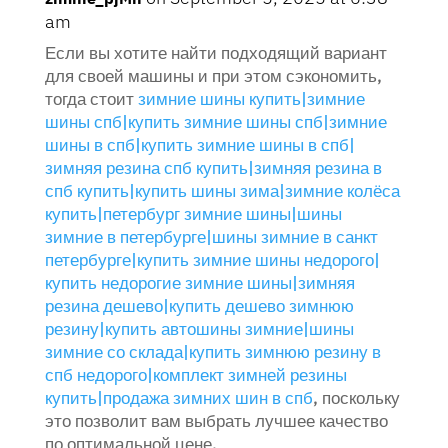
am
Если вы хотите найти подходящий вариант
для своей машины и при этом сэкономить,
тогда стоит
зимние шины купить|зимние
шины спб|купить зимние шины спб|зимние
шины в спб|купить зимние шины в спб|
зимняя резина спб купить|зимняя резина в
спб купить|купить шины зима|зимние колёса
купить|петербург зимние шины|шины
зимние в петербурге|шины зимние в санкт
петербурге|купить зимние шины недорого|
купить недорогие зимние шины|зимняя
резина дешево|купить дешево зимнюю
резину|купить автошины зимние|шины
зимние со склада|купить зимнюю резину в
спб недорого|комплект зимней резины
купить|продажа зимних шин в спб
, поскольку
это позволит вам выбрать лучшее качество
по оптимальной цене.