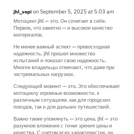
on September 5, 2025 at 5:03 am
jhl_vopi
Мотоцикл jhl — это. Он сочетает в себе.
Первое, что заметно — и высокое качество
материалов.
Не менее важный аспект — превосходная
надежность. jhl прошел множество
испытаний и показал свою надежность.
Многие владельцы отмечают, что даже при
экстремальных нагрузках.
Следующий момент — это. Это обеспечивает
мотоциклу огромные возможности. к
различным ситуациям. как для городских
поездок, так и для дальних путешествий.
Важно также упомянуть — это цена. jhl — это
разумное вложение с точки зрения цены и
качества. С учетом всех характеристик, он