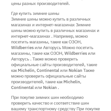
цены разных производителей.
Где купить зимние шины
Зимние шины можно купить в различных
магазинах и интернет-магазинах Зимние
шины можно купить в различных магазинах и
интернет-магазинах . Например, можно
посетить магазины, такие как ОЗОН,
Wildberries или Авторусь Можно посетить
магазины, такие как ОЗОН, Wildberries или
Авторусь . Также можно проверить
официальные сайты производителей, такие
как Michelin, Continental или Nokian Также
можно проверить официальные сайты
производителей, такие как Michelin,
Continental или Nokian .
При покупке зимних шин необходимо
проверить качество и соответствие шин
вашему транспортному средству При покупке