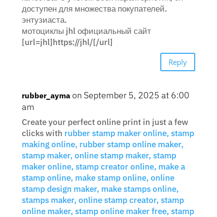
доступен для множества покупателей.
энтузиаста.
мотоциклы jhl официальный сайт
[url=jhl]https://jhl/[/url]
Reply
on September 5, 2025 at 6:00
rubber_ayma
am
Create your perfect online print in just a few
clicks with
rubber stamp maker online, stamp
making online, rubber stamp online maker,
stamp maker, online stamp maker, stamp
maker online, stamp creator online, make a
stamp online, make stamp online, online
stamp design maker, make stamps online,
stamps maker, online stamp creator, stamp
online maker, stamp online maker free, stamp