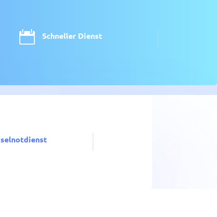

Schneller Dienst
sselnotdienst