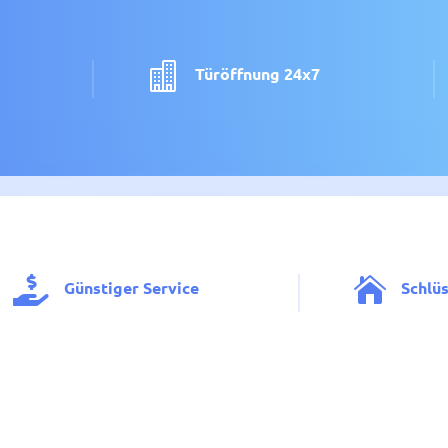

Türöffnung 24x7


Günstiger Service
Schlü