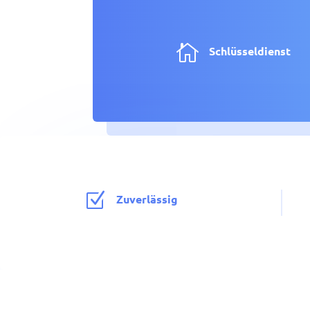

Schlüsseldienst
Z
Zuverlässig