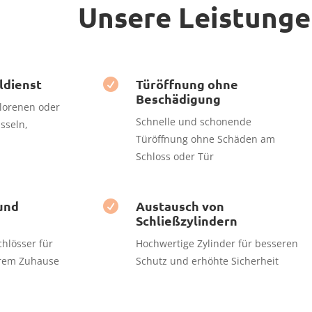
Unsere Leistung
ldienst
Türöffnung ohne

Beschädigung
erlorenen oder
Schnelle und schonende
sseln,
Türöffnung ohne Schäden am
Schloss oder Tür
und
Austausch von

Schließzylindern
chlösser für
Hochwertige Zylinder für besseren
hrem Zuhause
Schutz und erhöhte Sicherheit